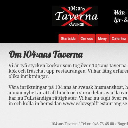
Mån-F
Lör-S
Startsida
Om oss
Meny
Catering
Om 104:ans Taverna
Vi är två stycken kockar som tog över 104:ans taverna d
kök och fräschat upp restaurangen. Vi har lång erfare
olika inriktningar.
Våra inriktningar på 104:ans är svensk husmanskost,
annan nyhet är att all lunch och stora delar av a`la 
har nu Fullständiga rättigheter. Vi har nu tagit över 
in och kolla in hemsidan www.eslovsgolfrestaurang.se
104:ans Taverna / Tel.nr. 046 73 48 00 / Boge