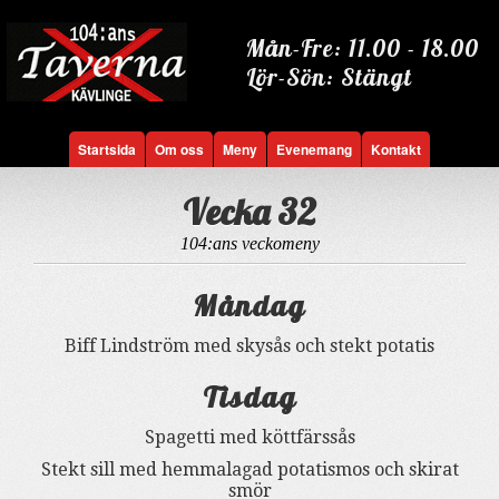
Mån-Fre: 11.00 - 18.00
Lör-Sön: Stängt
Startsida
Om oss
Meny
Evenemang
Kontakt
Vecka 32
104:ans veckomeny
Måndag
Biff Lindström med skysås och stekt potatis
Tisdag
Spagetti med köttfärssås
Stekt sill med hemmalagad potatismos och skirat
smör