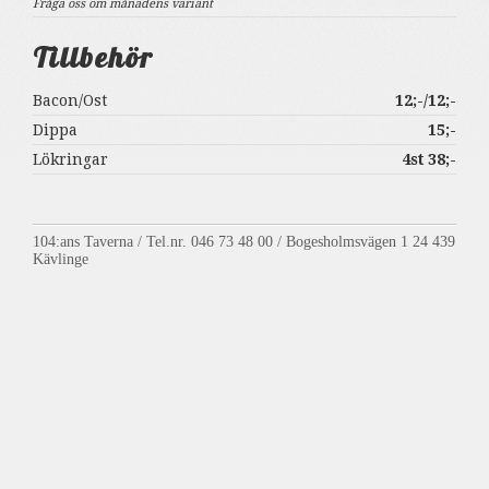
Fråga oss om månadens variant
Tillbehör
Bacon/Ost
12;-/12;-
Dippa
15;-
Lökringar
4st 38;-
104:ans Taverna / Tel.nr. 046 73 48 00 / Bogesholmsvägen 1 24 439
Kävlinge