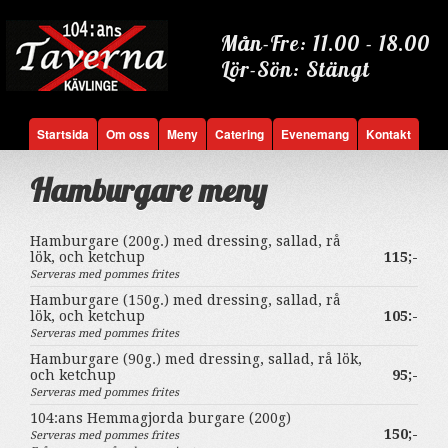
Mån-Fre: 11.00 - 18.00
Lör-Sön: Stängt
Startsida
Om oss
Meny
Catering
Evenemang
Kontakt
Hamburgare meny
Hamburgare (200g.) med dressing, sallad, rå
lök, och ketchup
115;-
Serveras med pommes frites
Hamburgare (150g.) med dressing, sallad, rå
lök, och ketchup
105:-
Serveras med pommes frites
Hamburgare (90g.) med dressing, sallad, rå lök,
och ketchup
95;-
Serveras med pommes frites
104:ans Hemmagjorda burgare (200g)
150;-
Serveras med pommes frites